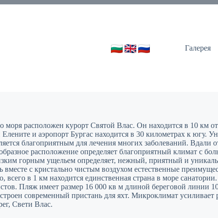
Галерея
моря расположен курорт Святой Влас. Он находится в 10 км от 
 Елените и аэропорт Бургас находится в 30 километрах к югу. 
вляется благоприятным для лечения многих заболеваний. Вдали о
оеобразное расположение определяет благоприятный климат с бол
изким горным ущельем определяет, нежный, приятный и уникал
ь вместе с кристально чистым воздухом естественные преимущ
, всего в 1 км находится единственная страна в море санатори
стов. Пляж имеет размер 16 000 кв м длиной береговой линии 10
строен современный пристань для яхт. Микроклимат усиливает р
ег, Свети Влас.