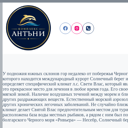
Перейти
к
сути
У подножия южных склонов гор недалеко от побережья Черного 
которого находится международный курорт Солнечный берег и
определяет специфический климат л.с. Свети Влас, который я
это прекрасное место для лечения в любое время года. Его св
мягкой зимой. Наличие воздушных течений между морем и бл
других раздражающих веществ. Естественный морской аэрозол
других хронических легочных заболеваний. Не случайно близко
климат делает Святой Влас предпочтительным местом для тури
расположена база воды местных рыбаков, а рядом с ним был по
болгарского Черного моря «Ривьера» — Несебр, Солнечный бер