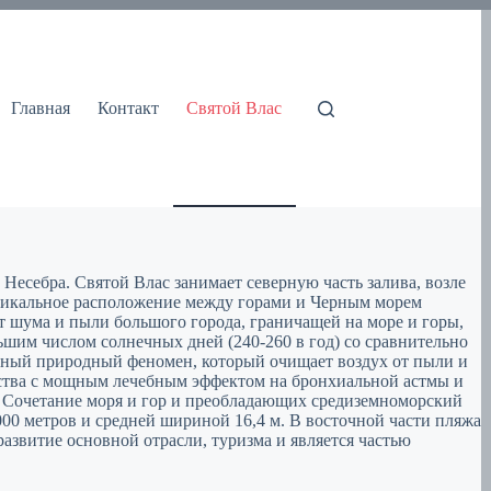
Главная
Контакт
Святой Влас
Несебра. Святой Влас занимает северную часть залива, возле
Уникальное расположение между горами и Черным морем
т шума и пыли большого города, граничащей на море и горы,
ьшим числом солнечных дней (240-260 в год) со сравнительно
ьный природный феномен, который очищает воздух от пыли и
ества с мощным лечебным эффектом на бронхиальной астмы и
и. Сочетание моря и гор и преобладающих средиземноморский
00 метров и средней шириной 16,4 м. В восточной части пляжа
азвитие основной отрасли, туризма и является частью